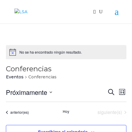
No se ha encontrado ningún resultado.
Aviso
Conferencias
Eventos
Conferencias
Navegac
Nav
Próximamente
Buscar
Lista
de
de
Seleccionar
vist
búsqued
fecha.
de
Eventos
Hoy
siguiente(s)
Eventos
y
anterior(es)
Even
vistas
de
Suscribirse al calendario