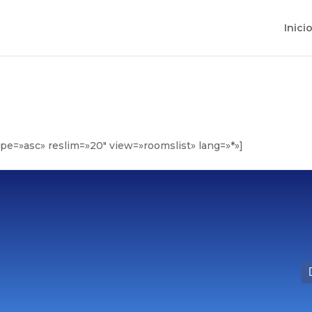
Inici
ype=»asc» reslim=»20″ view=»roomslist» lang=»*»]