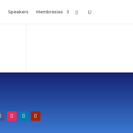
o
Speakers
Membresías