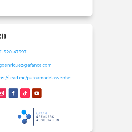
cto
2) 520-47397
goenriquez@afanca.com
ps://l.ead.me/putoamodelasventas