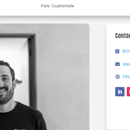
País
:
Guatemala
Conta
(50
die
htt